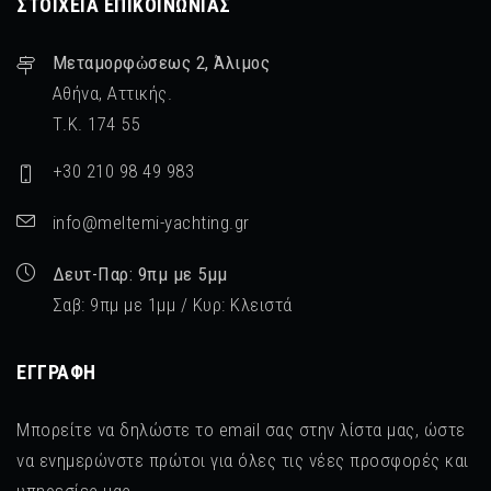
ΣΤΟΙΧΕΊΑ ΕΠΙΚΟΙΝΩΝΊΑΣ
Μεταμορφὠσεως 2, Άλιμος
Αθήνα, Αττικής.
Τ.Κ. 174 55
+30 210 98 49 983
info@meltemi-yachting.gr
Δευτ-Παρ: 9πμ με 5μμ
Σαβ: 9πμ με 1μμ / Κυρ: Κλειστά
ΕΓΓΡΑΦΉ
Μπορείτε να δηλώστε το email σας στην λίστα μας, ώστε
να ενημερώνστε πρώτοι για όλες τις νέες προσφορές και