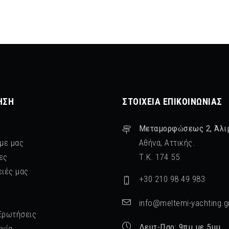
ΗΣΗ
ΣΤΟΙΧΕΊΑ ΕΠΙΚΟΙΝΩΝΊΑΣ
Μεταμορφὠσεως 2, Άλι
 με μας
Αθήνα, Αττικής.
ες
Τ.Κ. 174 55
ειές μας
+30 210 98 49 983
info@meltemi-yachting.g
Ερωτήσεις
Δευτ-Παρ: 9πμ με 5μμ
ωνία