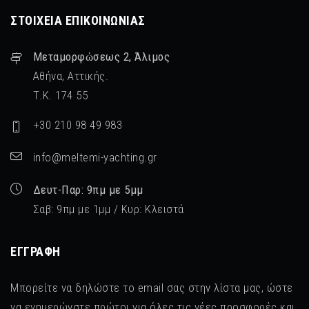
ΣΤΟΙΧΕΊΑ ΕΠΙΚΟΙΝΩΝΊΑΣ
Μεταμορφὠσεως 2, Άλιμος
Αθήνα, Αττικής.
Τ.Κ. 174 55
+30 210 98 49 983
info@meltemi-yachting.gr
Δευτ-Παρ: 9πμ με 5μμ
Σαβ: 9πμ με 1μμ / Κυρ: Κλειστά
ΕΓΓΡΑΦΉ
Μπορείτε να δηλώστε το email σας στην λίστα μας, ώστε
να ενημερώνστε πρώτοι για όλες τις νέες προσφορές και