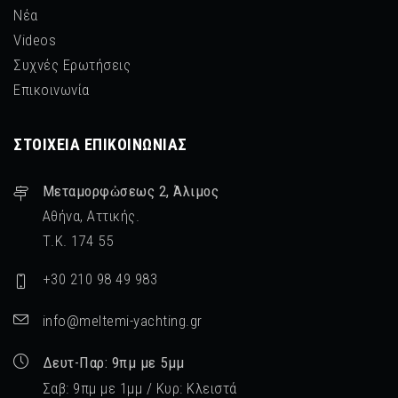
Νέα
Videos
Συχνές Ερωτήσεις
Επικοινωνία
ΣΤΟΙΧΕΊΑ ΕΠΙΚΟΙΝΩΝΊΑΣ
Μεταμορφὠσεως 2, Άλιμος
Αθήνα, Αττικής.
Τ.Κ. 174 55
+30 210 98 49 983
info@meltemi-yachting.gr
Δευτ-Παρ: 9πμ με 5μμ
Σαβ: 9πμ με 1μμ / Κυρ: Κλειστά