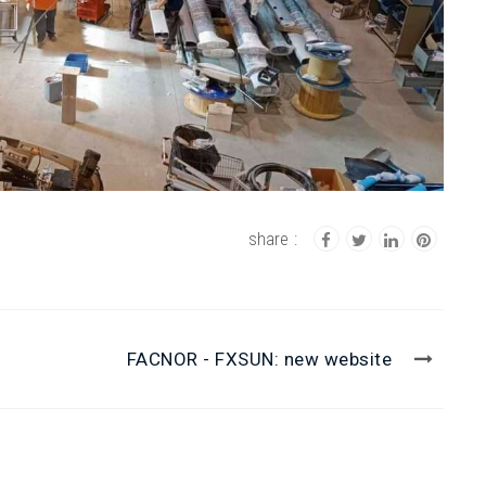
Good Luck
We’ve just completed a complete
overhaul of our standing rigging –
cables replaced, first spreader crack
repaired with a weld, three new chain
plates, Sparcraft boom vang rebuilt,
radar mount spray painted, some
running rigging
s
FACNOR - FXSUN: new website
Christopher Slaney