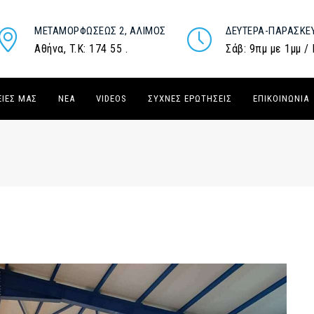
ΜΕΤΑΜΟΡΦΏΣΕΩΣ 2, ΆΛΙΜΟΣ
ΔΕΥΤΈΡΑ-ΠΑΡΑΣΚΕ
Αθήνα, T.K: 174 55 .
Σάβ: 9πμ με 1μμ /
ΕΙΈΣ ΜΑΣ
ΝΈΑ
VIDEOS
ΣΥΧΝΈΣ ΕΡΩΤΉΣΕΙΣ
ΕΠΙΚΟΙΝΩΝΊΑ