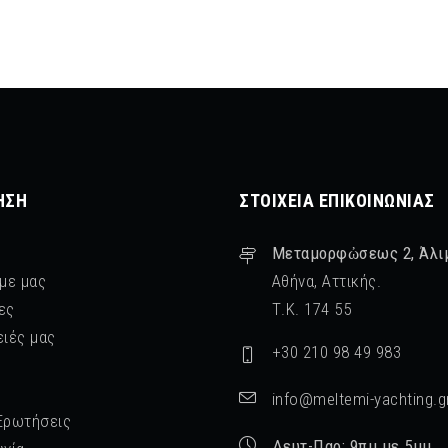
ΗΣΗ
ΣΤΟΙΧΕΊΑ ΕΠΙΚΟΙΝΩΝΊΑΣ
Μεταμορφὠσεως 2, Άλι
 με μας
Αθήνα, Αττικής.
ες
Τ.Κ. 174 55
ειές μας
+30 210 98 49 983
info@meltemi-yachting.g
Ερωτήσεις
Δευτ-Παρ: 9πμ με 5μμ