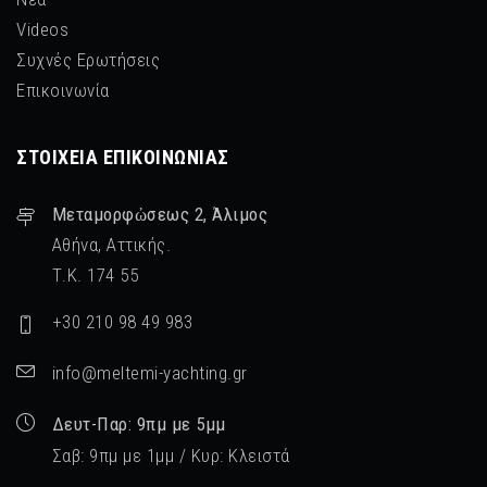
Videos
Συχνές Ερωτήσεις
Επικοινωνία
ΣΤΟΙΧΕΊΑ ΕΠΙΚΟΙΝΩΝΊΑΣ
Μεταμορφὠσεως 2, Άλιμος
Αθήνα, Αττικής.
Τ.Κ. 174 55
+30 210 98 49 983
info@meltemi-yachting.gr
Δευτ-Παρ: 9πμ με 5μμ
Σαβ: 9πμ με 1μμ / Κυρ: Κλειστά