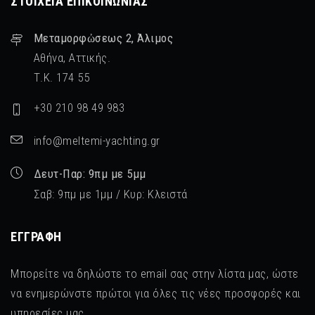
ΣΤΟΙΧΕΊΑ ΕΠΙΚΟΙΝΩΝΊΑΣ
Μεταμορφὠσεως 2, Άλιμος
Αθήνα, Αττικής.
Τ.Κ. 174 55
+30 210 98 49 983
info@meltemi-yachting.gr
Δευτ-Παρ: 9πμ με 5μμ
Σαβ: 9πμ με 1μμ / Κυρ: Κλειστά
ΕΓΓΡΑΦΉ
Μπορείτε να δηλώστε το email σας στην λίστα μας, ώστε
να ενημερώνστε πρώτοι για όλες τις νέες προσφορές και
υπηρεσίες μας.