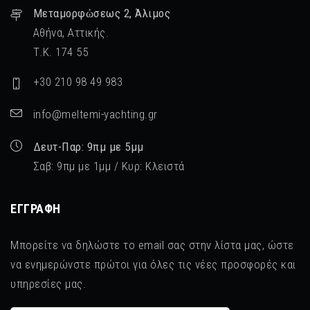
Μεταμορφὠσεως 2, Άλιμος
Αθήνα, Αττικής.
Τ.Κ. 174 55
+30 210 98 49 983
info@meltemi-yachting.gr
Δευτ-Παρ: 9πμ με 5μμ
Σαβ: 9πμ με 1μμ / Κυρ: Κλειστά
ΕΓΓΡΑΦΉ
Μπορείτε να δηλώστε το email σας στην λίστα μας, ώστε
να ενημερώνστε πρώτοι για όλες τις νέες προσφορές και
υπηρεσίες μας.