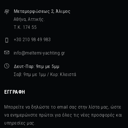
Μεταμορφὠσεως 2, Άλιμος
Αθήνα, Αττικής.
Τ.Κ. 174 55
+30 210 98 49 983
info@meltemi-yachting.gr
Δευτ-Παρ: 9πμ με 5μμ
Σαβ: 9πμ με 1μμ / Κυρ: Κλειστά
ΕΓΓΡΑΦΉ
Μπορείτε να δηλώστε το email σας στην λίστα μας, ώστε
να ενημερώνστε πρώτοι για όλες τις νέες προσφορές και
υπηρεσίες μας.